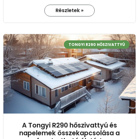
Részletek »
TONGYI R290 HŐSZIVATTYÚ
A Tongyi R290 hőszivattyú és
napelemek összekapcsolása a