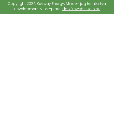
Copyright 2024, Keeway Energy. Minden jog fenntartva.
Development & Template:
darkfirewebstudio.hu