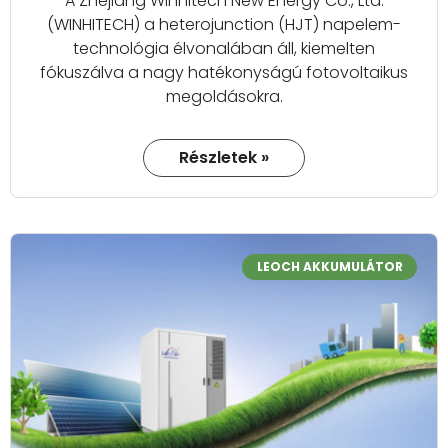
A Zhejiang Winhitech New Energy Co., Ltd.
(WINHITECH) a heterojunction (HJT) napelem-
technológia élvonalában áll, kiemelten
fókuszálva a nagy hatékonyságú fotovoltaikus
megoldásokra.
Részletek »
LEOCH AKKUMULÁTOR