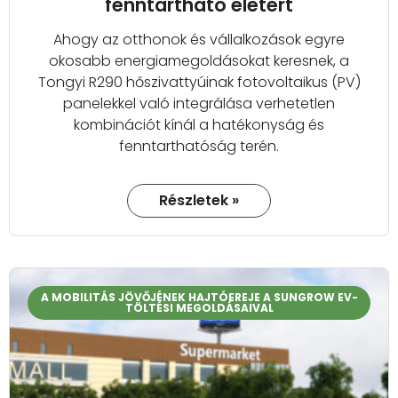
fenntartható életért
Ahogy az otthonok és vállalkozások egyre
okosabb energia­megoldásokat keresnek, a
Tongyi R290 hőszivattyúinak fotovoltaikus (PV)
panelekkel való integrálása verhetetlen
kombinációt kínál a hatékonyság és
fenntarthatóság terén.
Részletek »
A MOBILITÁS JÖVŐJÉNEK HAJTÓEREJE A SUNGROW EV-
TÖLTÉSI MEGOLDÁSAIVAL