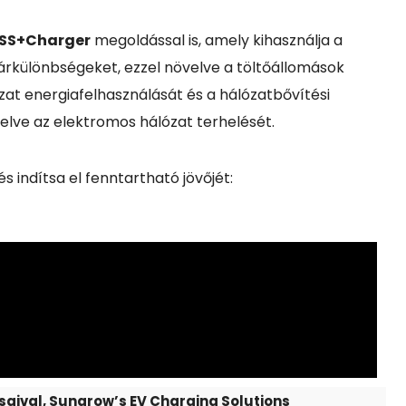
SS+Charger
megoldással is, amely kihasználja a
árkülönbségeket, ezzel növelve a töltőállomások
zat energiafelhasználását és a hálózatbővítési
elve az elektromos hálózat terhelését.
 és indítsa el fenntartható jövőjét:
saival
,
Sungrow’s EV Charging Solutions