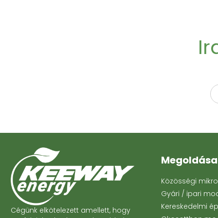
Ir
Megoldása
Közösségi mikr
Gyári / ipari mo
Kereskedelmi ép
Cégünk elkötelezett amellett, hogy