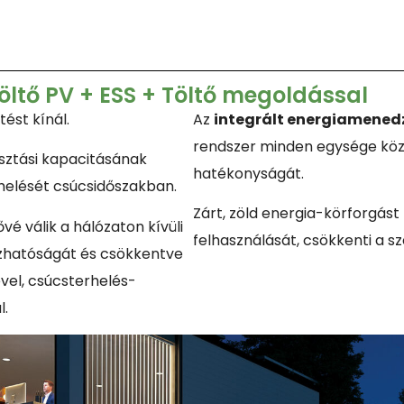
ltő PV + ESS + Töltő megoldással
ést kínál.
Az
integrált energiamened
rendszer minden egysége közö
sztási kapacitásának
hatékonyságát.
rhelését csúcsidőszakban.
Zárt, zöld energia-körforgást 
é válik a hálózaton kívüli
felhasználását, csökkenti a s
zhatóságát és csökkentve
vel, csúcsterhelés-
l.