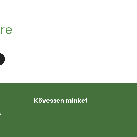
kre
Kövessen minket
s