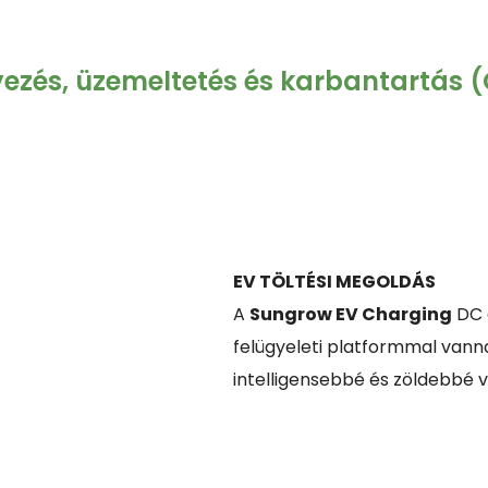
ezés, üzemeltetés és karbantartás 
EV TÖLTÉSI MEGOLDÁS
A
Sungrow EV Charging
DC é
felügyeleti platformmal vanna
intelligensebbé és zöldebbé v