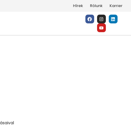
Hírek
Rólunk
Karrier
-töltési megoldásaival
ásaival