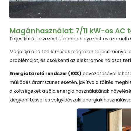
Magánhasználat: 7/11 kW-os AC tö
Teljes körű tervezést, üzembe helyezést és üzemeltet
Megoldja a töltőállomások elégtelen teljesítményelo
problémáját, és csökkenti az elektromos hálózat te
Energiatároló rendszer (ESS)
bevezetésével lehetőv
működés áramszünet esetén, javítva a töltés megbí
a költségeket a zöld energia használatának növelésé
kiegyenlítéssel és völgyidőszaki energiakihasználássa