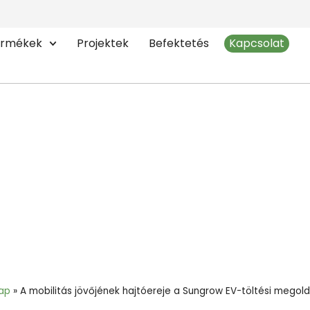
rmékek
Projektek
Befektetés
Kapcsolat
 hajtóereje a Sungrow EV
ap
»
A mobilitás jövőjének hajtóereje a Sungrow EV-töltési megold