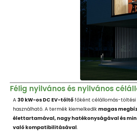
Félig nyilvános és nyilvános cél
A
30 kW-os DC EV-töltő
főként célállomás-töltés
használható. A termék kiemelkedik
magas megbíz
élettartamával, nagy hatékonyságával és min
való kompatibilitásával
.