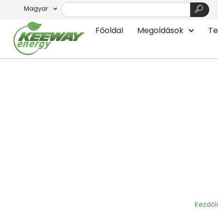
Magyar
Főoldal
Megoldások
Te
A mobilitás jövőjének
Kezdől