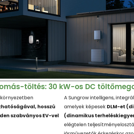
állomás-töltés: 30 kW-os DC töltőmeg
i környezetben
A Sungrow intelligens, integr
hatóságával, hosszú
amelyek képesek
DLM-et (di
den szabványos EV-vel
(dinamikus terheléskiegyen
elégtelen teljesítményelosztás
járművezetők érkezéskor azonn