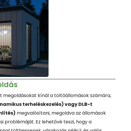
oldás
ált megoldásokat kínál a töltőállomások számára,
namikus terheléskezelés) vagy DLB-t
lítés)
megvalósítani, megoldva az állomások
i problémáját. Ez lehetővé teszi, hogy a
al tölthessenek, várakozás nélkül, és valós