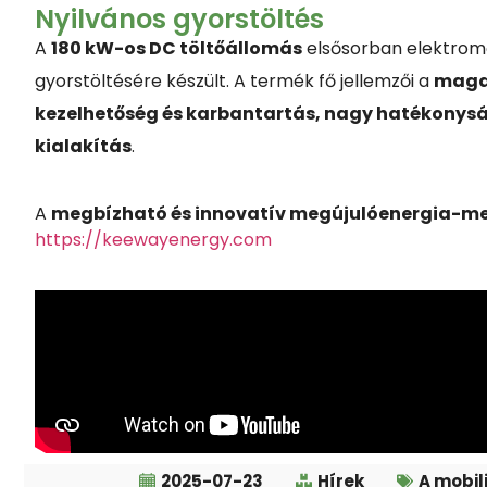
Nyilvános gyorstöltés
A
180 kW-os DC töltőállomás
elsősorban elektrom
gyorstöltésére készült. A termék fő jellemzői a
magas
kezelhetőség és karbantartás, nagy hatékonysá
kialakítás
.
A
megbízható és innovatív megújulóenergia-m
https://keewayenergy.com
2025-07-23
Hírek
A mobil