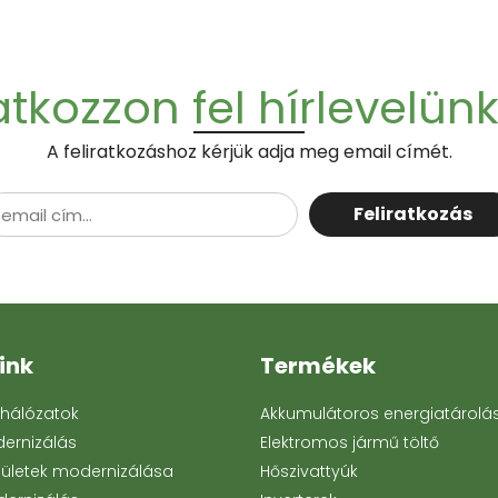
atkozzon fel hírlevelün
A feliratkozáshoz kérjük adja meg email címét.
Feliratkozás
ink
Termékek
ohálózatok
Akkumulátoros energiatárolá
dernizálás
Elektromos jármű töltő
ületek modernizálása
Hőszivattyúk