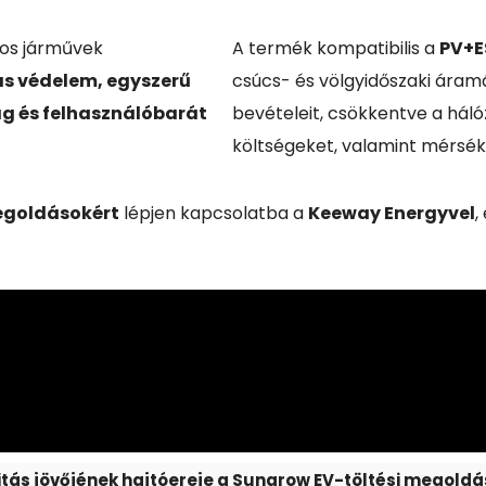
os járművek
A termék kompatibilis a
PV+E
 védelem, egyszerű
csúcs- és völgyidőszaki áram
g és felhasználóbarát
bevételeit, csökkentve a háló
költségeket, valamint mérsék
egoldásokért
lépjen kapcsolatba a
Keeway Energyvel
,
itás jövőjének hajtóereje a Sungrow EV-töltési megoldá