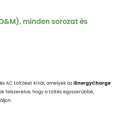
(O&M), minden sorozat és
s AC töltőket kínál, amelyek az
iEnergyCharge
k felszerelve, hogy a töltés egyszerűbbé,
áljon.