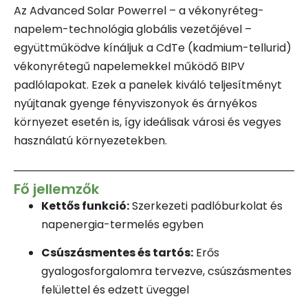
Az Advanced Solar Powerrel – a vékonyréteg-
napelem-technológia globális vezetőjével –
együttműködve kínáljuk a CdTe (kadmium-tellurid)
vékonyrétegű napelemekkel működő BIPV
padlólapokat. Ezek a panelek kiváló teljesítményt
nyújtanak gyenge fényviszonyok és árnyékos
környezet esetén is, így ideálisak városi és vegyes
használatú környezetekben.
Fő jellemzők
Kettős funkció:
Szerkezeti padlóburkolat és
napenergia-termelés egyben
Csúszásmentes és tartós:
Erős
gyalogosforgalomra tervezve, csúszásmentes
felülettel és edzett üveggel