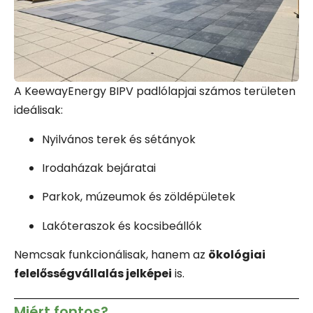
A KeewayEnergy BIPV padlólapjai számos területen
ideálisak:
Nyilvános terek és sétányok
Irodaházak bejáratai
Parkok, múzeumok és zöldépületek
Lakóteraszok és kocsibeállók
Nemcsak funkcionálisak, hanem az
ökológiai
felelősségvállalás jelképei
is.
Miért fontos?