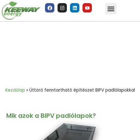
Úttörő fenntartható építészet BIPV
padlólapokkal
Kezdőlap
»
Úttörő fenntartható építészet BIPV padlólapokkal
Mik azok a BIPV padlólapok?