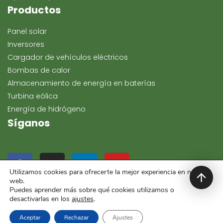
Productos
Panel solar
Inversores
Cargador de vehículos eléctricos
Bombas de calor
Almacenamiento de energía en baterías
Turbina eólica
Energía de hidrógeno
Síganos
Utilizamos cookies para ofrecerte la mejor experiencia en nuestra
web.
Puedes aprender más sobre qué cookies utilizamos o
desactivarlas en los
ajustes
.
Copyright 2024, Keeway Energía. Reservados todos los
derechos.
Aceptar
Rechazar
Ajustes