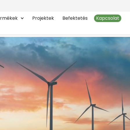
urbinák
rmékek
Projektek
Befektetés
Kapcsolat
Tengeri Energiaforrások Kihas