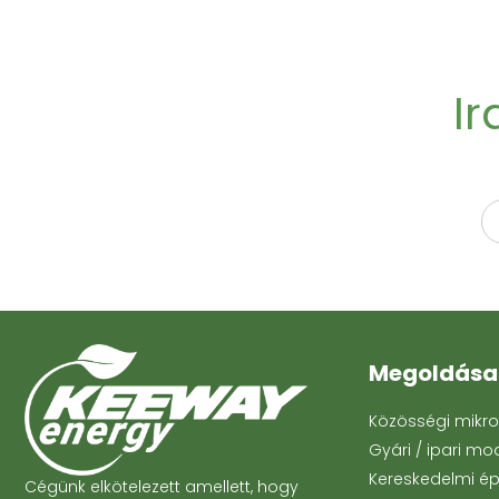
Ir
Megoldása
Közösségi mikr
Gyári / ipari mo
Kereskedelmi ép
Cégünk elkötelezett amellett, hogy