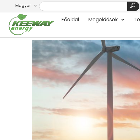
Magyar
Címke:
Úszó Szélt
Főoldal
Megoldások
Te
Úszó Szélturbinák: A 