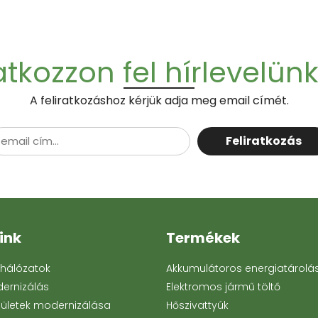
atkozzon fel hírlevelün
A feliratkozáshoz kérjük adja meg email címét.
Feliratkozás
ink
Termékek
ohálózatok
Akkumulátoros energiatárolá
dernizálás
Elektromos jármű töltő
ületek modernizálása
Hőszivattyúk