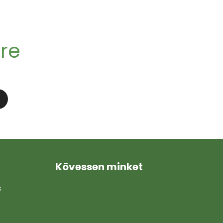
kre
Kövessen minket
s