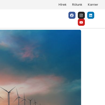
Hírek
Rólunk
Karrier
ználásának Új Korszaka