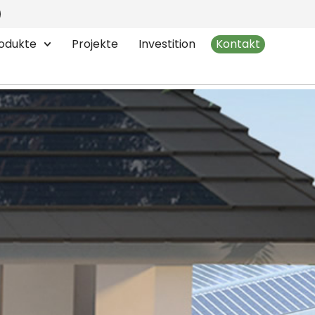
 Energy BIPV
odukte
Projekte
Investition
Kontakt
 Energie auf Design trifft