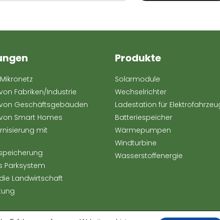
ungen
Produkte
Mikronetz
Solarmodule
von Fabriken/Industrie
Wechselrichter
 von Geschäftsgebäuden
Ladestation für Elektrofahrze
 von Smart Homes
Batteriespeicher
rnisierung mit
Wärmepumpen
Windturbine
espeicherung
Wasserstoffenergie
s Parksystem
die Landwirtschaft
tung