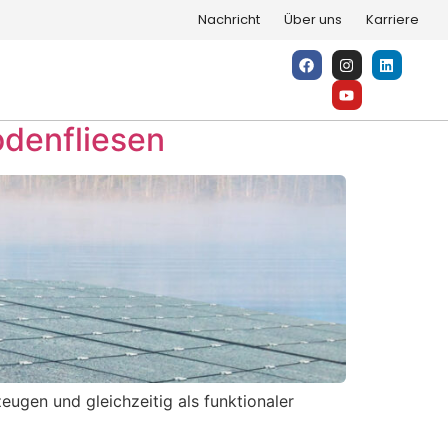
tecture with BIPV
Nachricht
Über uns
Karriere
odenfliesen
eugen und gleichzeitig als funktionaler